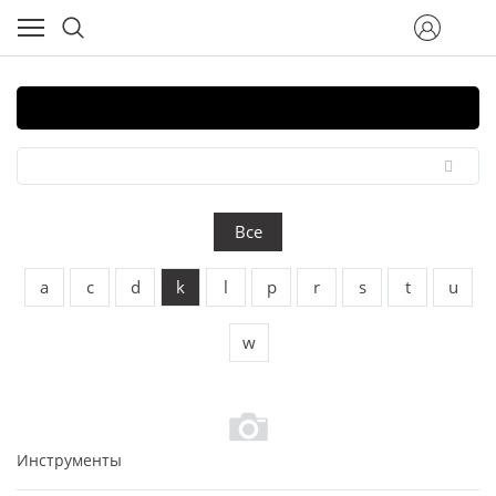
Все
a
c
d
k
l
p
r
s
t
u
w
Инструменты