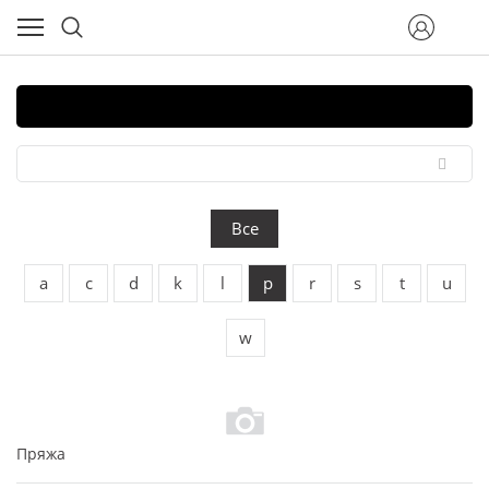
Все
a
c
d
k
l
p
r
s
t
u
w
Пряжа